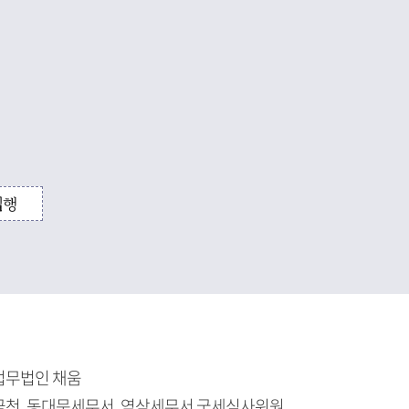
집행
법무법인 채움
금천, 동대문세무서, 역삼세무서 국세심사위원