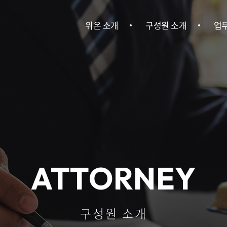
위온 소개
구성원 소개
업
위온 소개
구성원 소개
민사
이혼
건설
회사소송ㆍ
ATTORNEY
기
산업안전
구성원 소개
인