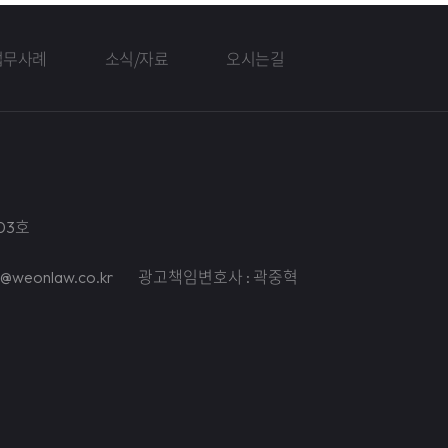
업무사례
소식/자료
오시는길
03호
il@weonlaw.co.kr
광고책임변호사 : 곽중혁