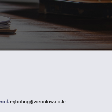
정거래
조세
ail.
mjbahng@weonlaw.co.kr