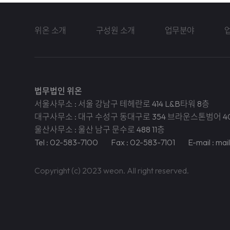
위온 소개
구성원 소개
업무분야
법무법인 위온
서울사무소 : 서울 강남구 테헤란로 414 L&B타워 8층
대구사무소 : 대구 수성구 동대구로 354 브라운스톤범어 4
울산사무소 : 울산 남구 문수로 488 11층
Tel : 02-583-7100
Fax : 02-583-7101
E-mail : ma
Copyright (c) 2023 weon. All right reserved.