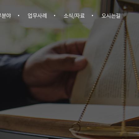
무분야
업무사례
소식/자료
오시는길
형사
업무사례
위온소식
오시는길
ㆍ행정
언론보도
ㆍ상속
뉴스레터
ㆍ부동산
법률정보
경영권 분쟁
업법무
ㆍ중대재해
사노무