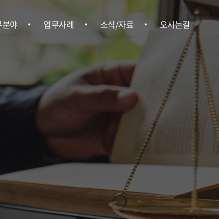
무분야
업무사례
소식/자료
오시는길
형사
업무사례
위온소식
오시는길
ㆍ행정
언론보도
ㆍ상속
뉴스레터
ㆍ부동산
법률정보
경영권 분쟁
업법무
ㆍ중대재해
사노무