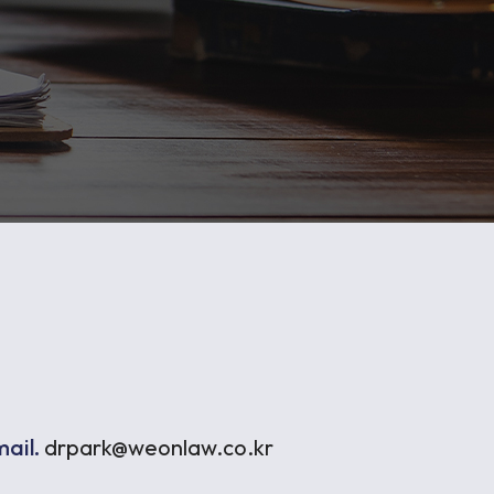
정거래
조세
ail.
drpark@weonlaw.co.kr