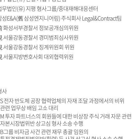
법무법인(유) 지평 형사그룹/중대재해대응센터
삼성E&A(舊 삼성엔지니어링) 주식회사 Legal&Contract팀
前 화성서부경찰서 정보공개심의위원
現 서울강동경찰서 경미범죄심사위원
現 서울강동경찰서 징계위원회 위원
現 서울지방변호사회 대외협력위원
형사
S 전자 반도체 공장 협력업체의 자재 조달 과정에서의 비위
관련 업무상 배임 고소 대리
M 투자 파트너스의 회원들에 대한 비상장 주식 거래 자문 관련
자본시장법위반 상고심 형사 소송 수행
B그룹 비자금 사건 관련 재무 총괄 임원의
특정경제범죄법위반(횡령) 등 사건 상고심 형사 소송 수행