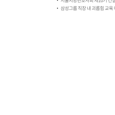
서울지방변호사회 제10기 건설
삼성그룹 직장 내 괴롭힘 교육 이