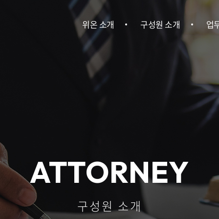
위온 소개
구성원 소개
업
위온 소개
구성원 소개
민사
이혼
건설
회사소송ㆍ
ATTORNEY
기
산업안전
구성원 소개
인