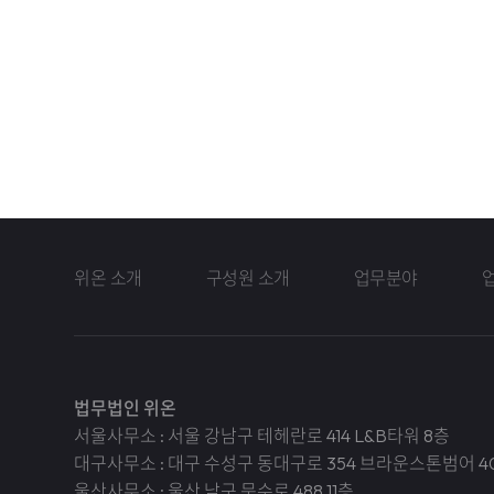
위온 소개
구성원 소개
업무분야
법무법인 위온
서울사무소 : 서울 강남구 테헤란로 414 L&B타워 8층
대구사무소 : 대구 수성구 동대구로 354 브라운스톤범어 4
울산사무소 : 울산 남구 문수로 488 11층