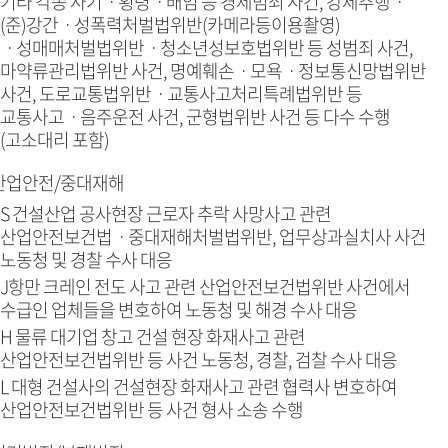
기타 각종 사기ㆍ횡령ㆍ배임 등 경제범죄 사건, 강제추행ㆍ
(준)강간ㆍ성폭력처벌법위반(카메라등이용촬영)
ㆍ성매매처벌법위반ㆍ청소년성보호법위반 등 성범죄 사건,
마약류관리법위반 사건, 명예훼손ㆍ모욕ㆍ정보통신망법위반
사건, 도로교통법위반ㆍ교통사고처리특례법위반 등
교통사고ㆍ음주운전 사건, 군형법위반 사건 등 다수 수행
(고소대리 포함)
산업안전/중대재해
S 건설산업 공사현장 근로자 추락 사망사고 관련
산업안전보건법ㆍ중대재해처벌법위반, 업무상과실치사 사건
노동청 및 경찰 수사 대응
J항만 크레인 전도 사고 관련 산업안전보건법위반 사건에서
수급인 업체들을 변호하여 노동청 및 해경 수사 대응
H 물류 대기업 창고 건설 현장 화재사고 관련
산업안전보건법위반 등 사건 노동청, 경찰, 검찰 수사 대응
L 대형 건설사의 건설현장 화재사고 관련 협력사 변호하여
산업안전보건법위반 등 사건 형사 소송 수행