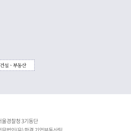
건설ㆍ부동산
서울경찰청 3기동단
법무법인(유) 한결 기업부동산팀