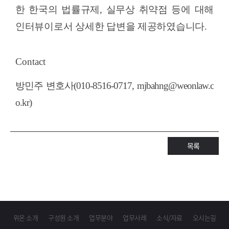
한 한국의 법률규제
,
실무상 취약점 등에 대해
인터뷰이로서 상세한 답변을 제공하였습니다
.
Contact
방민주 변호사(010-8516-0717, mjbahng@weonlaw.c
o.kr)
목록
위온 소개
구성원 소개
업무분야
업무사례
소식/자료
오시는길