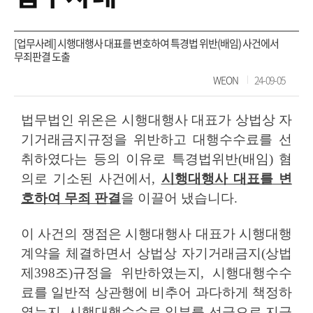
[업무사례] 시행대행사 대표를 변호하여 특경법 위반(배임) 사건에서
무죄판결 도출
WEON
24-09-05
법무법인 위온은 시행대행사 대표가 상법상 자
기거래금지규정을 위반하고 대행수수료를 선
취하였다는 등의 이유로 특경법위반
(
배임
)
혐
의로 기소된 사건에서
,
시행대행사 대표를 변
호하여 무죄 판결
을 이끌어 냈습니다
.
이 사건의 쟁점은 시행대행사 대표가 시행대행
계약을 체결하면서 상법상 자기거래금지
(
상법
제
398
조
)
규정을 위반하였는지
,
시행대행수수
료를 일반적 상관행에 비추어 과다하게 책정하
였는지
,
시행대행수수료 일부를 선급으로 지급