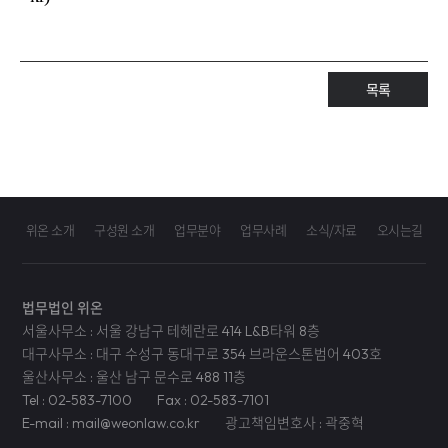
목록
위온 소개
구성원 소개
업무분야
업무사례
소식/자료
오시는길
법무법인 위온
서울사무소 : 서울 강남구 테헤란로 414 L&B타워 8층
대구사무소 : 대구 수성구 동대구로 354 브라운스톤범어 403호
울산사무소 : 울산 남구 문수로 488 11층
Tel : 02-583-7100
Fax : 02-583-7101
E-mail : mail@weonlaw.co.kr
광고책임변호사 : 곽중혁