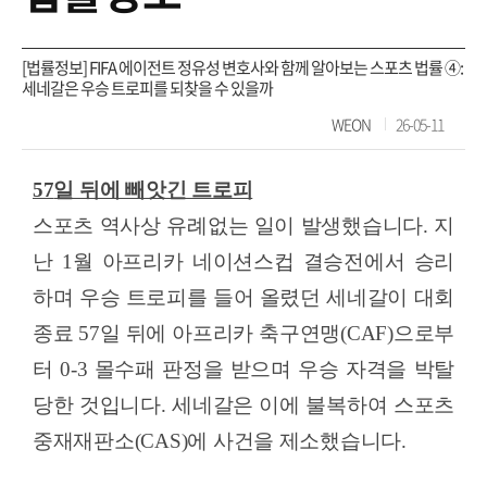
[법률정보] FIFA 에이전트 정유성 변호사와 함께 알아보는 스포츠 법률 ④:
세네갈은 우승 트로피를 되찾을 수 있을까
WEON
26-05-11
57
일 뒤에 빼앗긴 트로피
스포츠 역사상 유례없는 일이 발생했습니다
.
지
난
1
월 아프리카 네이션스컵 결승전에서 승리
하며 우승 트로피를 들어 올렸던 세네갈이 대회
종료
57
일 뒤에 아프리카 축구연맹
(CAF)
으로부
터
0-3
몰수패 판정을 받으며 우승 자격을 박탈
당한 것입니다
.
세네갈은 이에 불복하여 스포츠
중재재판소
(CAS)
에 사건을 제소했습니다
.