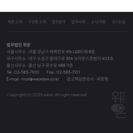
위온 소개
구성원 소개
업무분야
업무사례
소식/자료
오시는길
법무법인 위온
서울사무소 : 서울 강남구 테헤란로 414 L&B타워 8층
대구사무소 : 대구 수성구 동대구로 354 브라운스톤범어 403호
울산사무소 : 울산 남구 문수로 488 11층
Tel : 02-583-7100
Fax : 02-583-7101
E-mail : mail@weonlaw.co.kr
광고책임변호사 : 곽중혁
Copyright (c) 2023 weon. All right reserved.