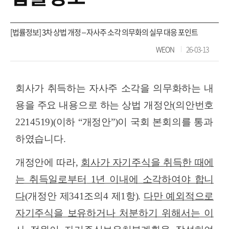
[법률정보] 3차 상법 개정 – 자사주 소각 의무화의 실무 대응 포인트
WEON
26-03-13
회사가 취득하는 자사주 소각을 의무화하는 내
용을 주요 내용으로 하는 상법 개정안
(
의안번호
2214519)(
이하
“
개정안
”)
이 국회 본회의를 통과
하였습니다
.
개정안에 따라
,
회사가 자기주식을 취득한 때에
는 취득일로부터
1
년 이내에 소각하여야 합니
다
(
개정안 제
341
조의
4
제
1
항
).
다만 예외적으로
자기주식을 보유하거나 처분하기 위해서는 이