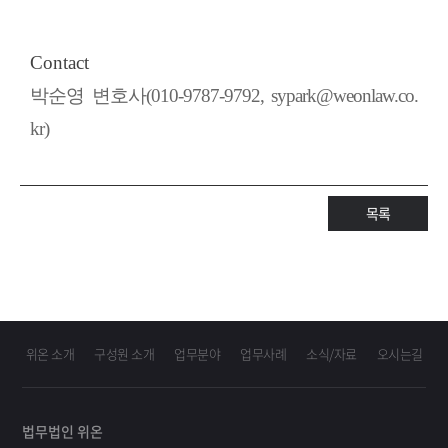
Contact
박순영 변호사(010-9787-9792, sypark@weonlaw.co.
kr)
목록
위온 소개
구성원 소개
업무분야
업무사례
소식/자료
오시는길
법무법인 위온